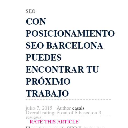
SEO
CON
POSICIONAMIENTO
SEO BARCELONA
PUEDES
ENCONTRAR TU
PRÓXIMO
TRABAJO
julio 7, 2015
Author
casals
5
5
Overall rating:
out of
based on
3
reviews.
RATE THIS ARTICLE