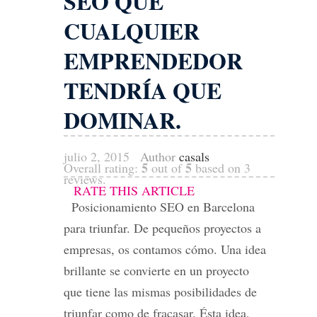
SEO QUE
CUALQUIER
EMPRENDEDOR
TENDRÍA QUE
DOMINAR.
julio 2, 2015
Author
casals
5
5
Overall rating:
out of
based on
3
reviews.
RATE THIS ARTICLE
Posicionamiento SEO en Barcelona
para triunfar. De pequeños proyectos a
empresas, os contamos cómo. Una idea
brillante se convierte en un proyecto
que tiene las mismas posibilidades de
triunfar como de fracasar. Ésta idea,