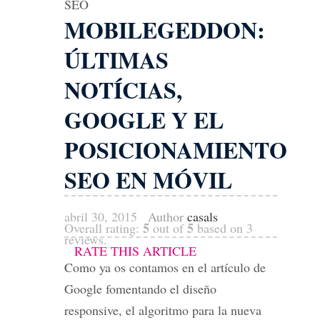
SEO
MOBILEGEDDON:
ÚLTIMAS
NOTÍCIAS,
GOOGLE Y EL
POSICIONAMIENTO
SEO EN MÓVIL
abril 30, 2015
Author
casals
5
5
Overall rating:
out of
based on
3
reviews.
RATE THIS ARTICLE
Como ya os contamos en el artículo de
Google fomentando el diseño
responsive, el algoritmo para la nueva