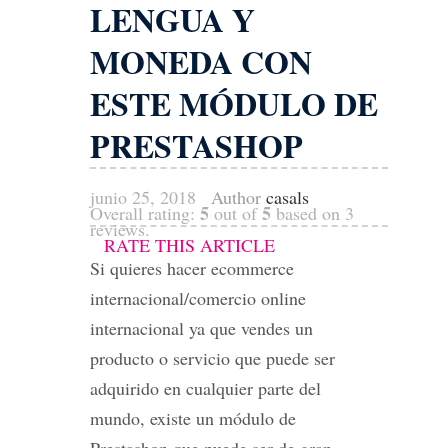
LENGUA Y
MONEDA CON
ESTE MÓDULO DE
PRESTASHOP
junio 25, 2018
Author
casals
5
5
Overall rating:
out of
based on
3
reviews.
RATE THIS ARTICLE
Si quieres hacer ecommerce
internacional/comercio online
internacional ya que vendes un
producto o servicio que puede ser
adquirido en cualquier parte del
mundo, existe un módulo de
Prestashop que puede ser de gran