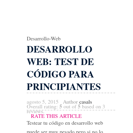
Desarrollo-Web
DESARROLLO
WEB: TEST DE
CÓDIGO PARA
PRINCIPIANTES
agosto 5, 2015
Author
casals
5
5
Overall rating:
out of
based on
3
reviews.
RATE THIS ARTICLE
Testear tu código en desarrollo web
puede ser muy pesado pero si no lo