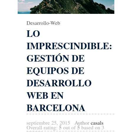
Desarrollo-Web
LO
IMPRESCINDIBLE:
GESTIÓN DE
EQUIPOS DE
DESARROLLO
WEB EN
BARCELONA
septiembre 25, 2015
Author
casals
5
5
Overall rating:
out of
based on
3