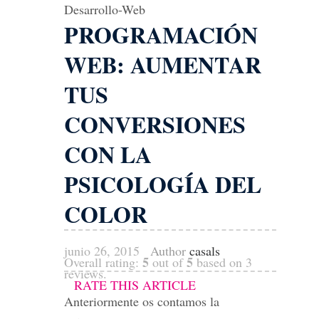
Desarrollo-Web
PROGRAMACIÓN
WEB: AUMENTAR
TUS
CONVERSIONES
CON LA
PSICOLOGÍA DEL
COLOR
junio 26, 2015
Author
casals
5
5
Overall rating:
out of
based on
3
reviews.
RATE THIS ARTICLE
Anteriormente os contamos la