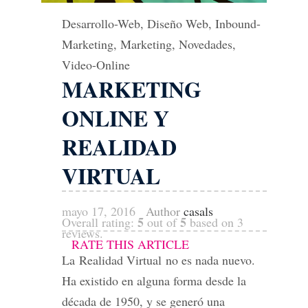
Desarrollo-Web
,
Diseño Web
,
Inbound-
Marketing
,
Marketing
,
Novedades
,
Video-Online
MARKETING
ONLINE Y
REALIDAD
VIRTUAL
mayo 17, 2016
Author
casals
5
5
Overall rating:
out of
based on
3
reviews.
RATE THIS ARTICLE
La Realidad Virtual no es nada nuevo.
Ha existido en alguna forma desde la
década de 1950, y se generó una