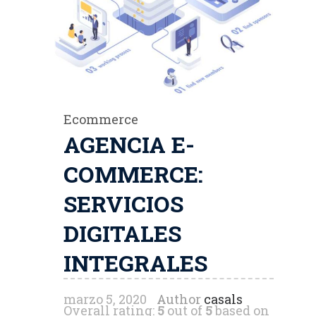
Ecommerce
AGENCIA E-
COMMERCE:
SERVICIOS
DIGITALES
INTEGRALES
marzo 5, 2020
Author
casals
Overall rating:
5
out of
5
based on