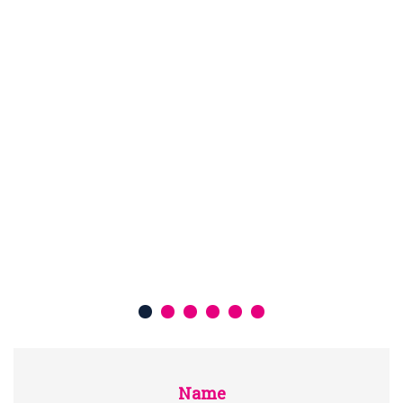
Amazon Market Place es la mejor
solución para que el catálogo de
productos de tu tienda online se muestre
en Amazon y así puedas llegar a más
público y […]
SIGUE LEYENDO>>
Name