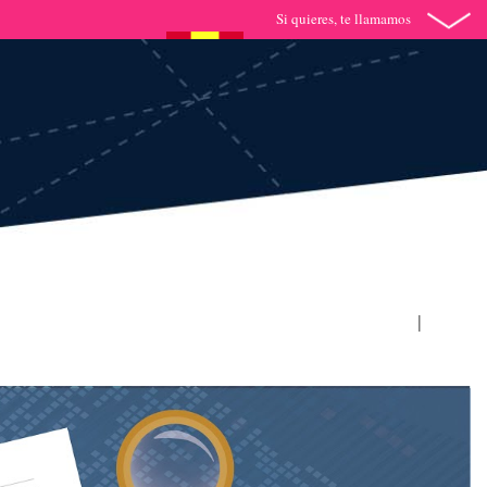
Si quieres, te llamamos
ESP
|