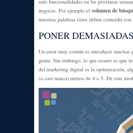
más funcionalidades en las próximas semana
volumen de búsque
negocio. Por ejemplo el
nuestras palabras clave deben coincidir co
PONER DEMASIADAS
Un error muy común es introducir muchas pa
gente. Sin embargo, lo que ocurre es que 
del marketing digital es la optimización, a
(o casi nunca) menos de 4 o 5. De este mod