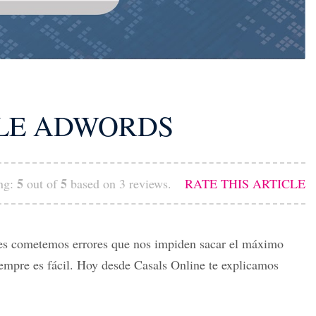
LE ADWORDS
5
5
ing:
out of
based on
3
reviews.
RATE THIS ARTICLE
ces cometemos errores que nos impiden sacar el máximo
iempre es fácil. Hoy desde
Casals Online
te explicamos